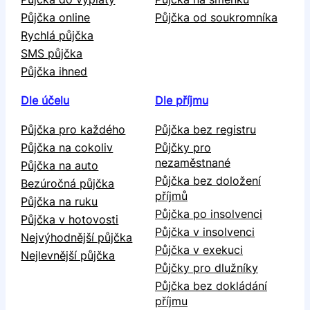
Půjčka online
Půjčka od soukromníka
Rychlá půjčka
SMS půjčka
Půjčka ihned
Dle účelu
Dle příjmu
Půjčka pro každého
Půjčka bez registru
Půjčka na cokoliv
Půjčky pro
nezaměstnané
Půjčka na auto
Půjčka bez doložení
Bezúročná půjčka
příjmů
Půjčka na ruku
Půjčka po insolvenci
Půjčka v hotovosti
Půjčka v insolvenci
Nejvýhodnější půjčka
Půjčka v exekuci
Nejlevnější půjčka
Půjčky pro dlužníky
Půjčka bez dokládání
příjmu