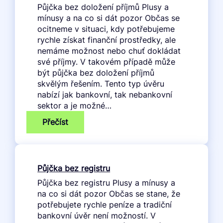
Půjčka bez doložení příjmů Plusy a
mínusy a na co si dát pozor Občas se
ocitneme v situaci, kdy potřebujeme
rychle získat finanční prostředky, ale
nemáme možnost nebo chuť dokládat
své příjmy. V takovém případě může
být půjčka bez doložení příjmů
skvělým řešením. Tento typ úvěru
nabízí jak bankovní, tak nebankovní
sektor a je možné…
:
Přečíst
Půjčka
bez
doložení
příjmů
Půjčka bez registru
Půjčka bez registru Plusy a mínusy a
na co si dát pozor Občas se stane, že
potřebujete rychle peníze a tradiční
bankovní úvěr není možností. V