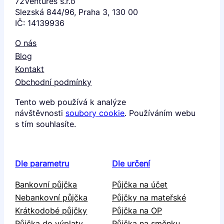
72Ventures s.r.o
Slezská 844/96, Praha 3, 130 00
IČ: 14139936
O nás
Blog
Kontakt
Obchodní podmínky
Tento web používá k analýze
návštěvnosti
soubory cookie
. Používáním webu
s tím souhlasíte.
Dle parametru
Dle určení
Bankovní půjčka
Půjčka na účet
Nebankovní půjčka
Půjčky na mateřské
Krátkodobé půjčky
Půjčka na OP
Půjčka do výplaty
Půjčka na směnku