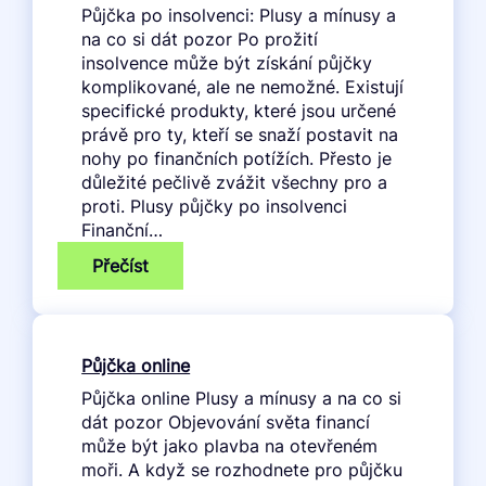
Půjčka po insolvenci: Plusy a mínusy a
na co si dát pozor Po prožití
insolvence může být získání půjčky
komplikované, ale ne nemožné. Existují
specifické produkty, které jsou určené
právě pro ty, kteří se snaží postavit na
nohy po finančních potížích. Přesto je
důležité pečlivě zvážit všechny pro a
proti. Plusy půjčky po insolvenci
Finanční…
:
Přečíst
Pujcka
po
insolvenci
Půjčka online
Půjčka online Plusy a mínusy a na co si
dát pozor Objevování světa financí
může být jako plavba na otevřeném
moři. A když se rozhodnete pro půjčku