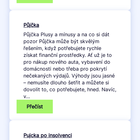
Půjčka
na
směnku
Půjčka
Půjčka Plusy a mínusy a na co si dát
pozor Půjčka může být skvělým
řešením, když potřebujete rychle
získat finanční prostředky. Ať už je to
pro nákup nového auta, vybavení do
domácnosti nebo třeba pro pokrytí
nečekaných výdajů. Výhody jsou jasné
– nemusíte dlouho šetřit a můžete si
dovolit to, co potřebujete, hned. Navíc,
v…
:
Přečíst
Půjčka
Pujcka po insolvenci