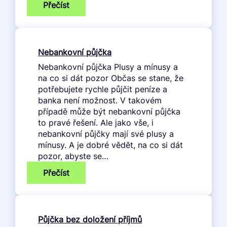
:
Přečíst
Půjčka
5
000
Kč
Nebankovní půjčka
Nebankovní půjčka Plusy a mínusy a
na co si dát pozor Občas se stane, že
potřebujete rychle půjčit peníze a
banka není možnost. V takovém
případě může být nebankovní půjčka
to pravé řešení. Ale jako vše, i
nebankovní půjčky mají své plusy a
mínusy. A je dobré vědět, na co si dát
pozor, abyste se…
:
Přečíst
Nebankovní
půjčka
Půjčka bez doložení příjmů