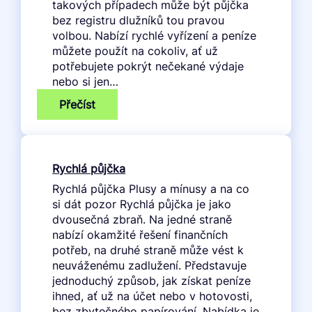
takových případech může být půjčka
bez registru dlužníků tou pravou
volbou. Nabízí rychlé vyřízení a peníze
můžete použít na cokoliv, ať už
potřebujete pokrýt nečekané výdaje
nebo si jen…
:
Přečíst
Půjčka
bez
registru
Rychlá půjčka
Rychlá půjčka Plusy a mínusy a na co
si dát pozor Rychlá půjčka je jako
dvousečná zbraň. Na jedné straně
nabízí okamžité řešení finančních
potřeb, na druhé straně může vést k
neuváženému zadlužení. Představuje
jednoduchý způsob, jak získat peníze
ihned, ať už na účet nebo v hotovosti,
bez zbytečného papírování. Nabídka je