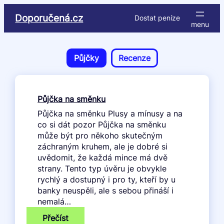
Přeskočit
Doporučená.cz
Dostat peníze
na
obsah
Půjčky
Recenze
Půjčka na směnku
Půjčka na směnku Plusy a mínusy a na
co si dát pozor Půjčka na směnku
může být pro někoho skutečným
záchraným kruhem, ale je dobré si
uvědomit, že každá mince má dvě
strany. Tento typ úvěru je obvykle
rychlý a dostupný i pro ty, kteří by u
banky neuspěli, ale s sebou přináší i
nemalá…
:
Přečíst