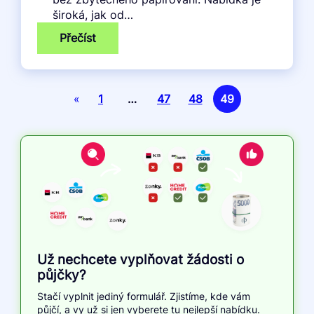
široká, jak od…
:
Přečíst
Rychlá
půjčka
«
1
…
47
48
49
Už nechcete vyplňovat žádosti o
půjčky?
Stačí vyplnit jediný formulář. Zjistíme, kde vám
půjčí, a vy už si jen vyberete tu nejlepší nabídku.