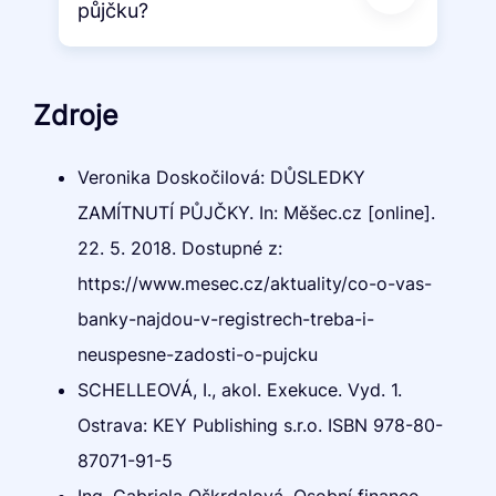
půjčku?
Zdroje
Veronika Doskočilová: DŮSLEDKY
ZAMÍTNUTÍ PŮJČKY. In: Měšec.cz [online].
22. 5. 2018. Dostupné z:
https://www.mesec.cz/aktuality/co-o-vas-
banky-najdou-v-registrech-treba-i-
neuspesne-zadosti-o-pujcku
SCHELLEOVÁ, I., akol. Exekuce. Vyd. 1.
Ostrava: KEY Publishing s.r.o. ISBN 978-80-
87071-91-5
Ing. Gabriela Oškrdalová. Osobní finance