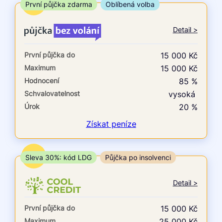
ne
TOP
První půjčka zdarma
Oblíbená volba
V exekuci
Detail >
ano
První půjčka do
15 000 Kč
ne
Maximum
15 000 Kč
Hodnocení
85 %
Po insolvenci
Schvalovatelnost
vysoká
ano
Úrok
20 %
ne
Získat
peníze
V hotovosti
ano
TOP
Sleva 30%: kód LDG
Půjčka po insolvenci
ne
Detail >
První půjčka do
15 000 Kč
Maximum
25 000 Kč