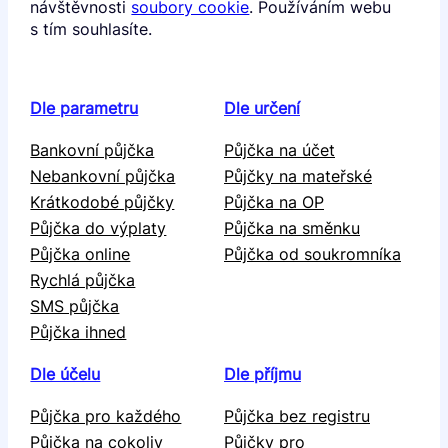
návštěvnosti
soubory cookie
. Používáním webu
s tím souhlasíte.
Dle parametru
Dle určení
Bankovní půjčka
Půjčka na účet
Nebankovní půjčka
Půjčky na mateřské
Krátkodobé půjčky
Půjčka na OP
Půjčka do výplaty
Půjčka na směnku
Půjčka online
Půjčka od soukromníka
Rychlá půjčka
SMS půjčka
Půjčka ihned
Dle účelu
Dle příjmu
Půjčka pro každého
Půjčka bez registru
Půjčka na cokoliv
Půjčky pro