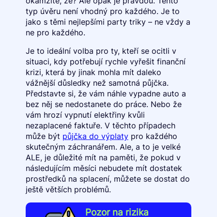
okamžitě, že? Ale opak je pravdou. Tento
typ úvěru není vhodný pro každého. Je to
jako s těmi nejlepšími party triky – ne vždy a
ne pro každého.
Je to ideální volba pro ty, kteří se ocitli v
situaci, kdy potřebují rychle vyřešit finanční
krizi, která by jinak mohla mít daleko
vážnější důsledky než samotná půjčka.
Představte si, že vám náhle vypadne auto a
bez něj se nedostanete do práce. Nebo že
vám hrozí vypnutí elektřiny kvůli
nezaplacené faktuře. V těchto případech
může být
půjčka do výplaty
pro každého
skutečným záchranářem. Ale, a to je velké
ALE, je důležité mít na paměti, že pokud v
následujícím měsíci nebudete mít dostatek
prostředků na splacení, můžete se dostat do
ještě větších problémů.
Pozor na rizika