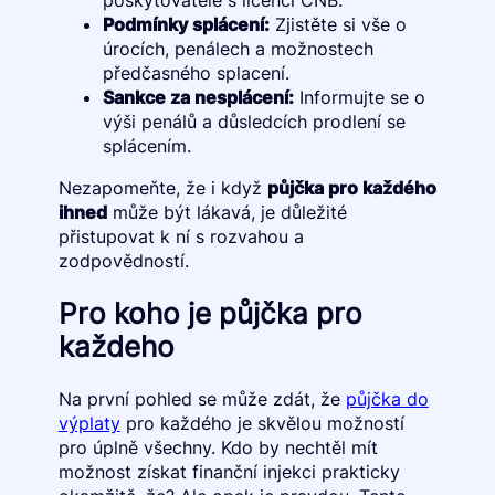
poskytovatele s licencí ČNB.
Podmínky splácení:
Zjistěte si vše o
úrocích, penálech a možnostech
předčasného splacení.
Sankce za nesplácení:
Informujte se o
výši penálů a důsledcích prodlení se
splácením.
Nezapomeňte, že i když
půjčka pro každého
ihned
může být lákavá, je důležité
přistupovat k ní s rozvahou a
zodpovědností.
Pro koho je půjčka pro
každeho
Na první pohled se může zdát, že
půjčka do
výplaty
pro každého je skvělou možností
pro úplně všechny. Kdo by nechtěl mít
možnost získat finanční injekci prakticky