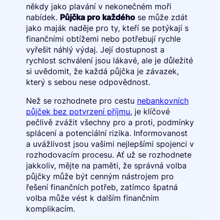
někdy jako plavání v nekonečném moři
nabídek.
Půjčka pro každého
se může zdát
jako maják naděje pro ty, kteří se potýkají s
finančními obtížemi nebo potřebují rychle
vyřešit náhlý výdaj. Její dostupnost a
rychlost schválení jsou lákavé, ale je důležité
si uvědomit, že každá půjčka je závazek,
který s sebou nese odpovědnost.
Než se rozhodnete pro cestu
nebankovních
půjček bez potvrzení příjmu
, je klíčové
pečlivě zvážit všechny pro a proti, podmínky
splácení a potenciální rizika. Informovanost
a uvážlivost jsou vašimi nejlepšími spojenci v
rozhodovacím procesu. Ať už se rozhodnete
jakkoliv, mějte na paměti, že správná volba
půjčky může být cenným nástrojem pro
řešení finančních potřeb, zatímco špatná
volba může vést k dalším finančním
komplikacím.