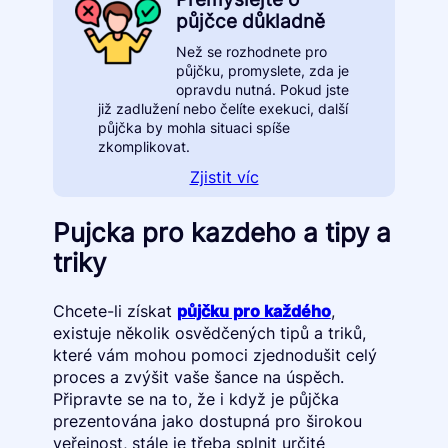
půjčce důkladně
Než se rozhodnete pro
půjčku, promyslete, zda je
opravdu nutná. Pokud jste
již zadlužení nebo čelíte exekuci, další
půjčka by mohla situaci spíše
zkomplikovat.
Zjistit víc
Pujcka pro kazdeho a tipy a
triky
Chcete-li získat
půjčku pro každého
,
existuje několik osvědčených tipů a triků,
které vám mohou pomoci zjednodušit celý
proces a zvýšit vaše šance na úspěch.
Připravte se na to, že i když je půjčka
prezentována jako dostupná pro širokou
veřejnost, stále je třeba splnit určité