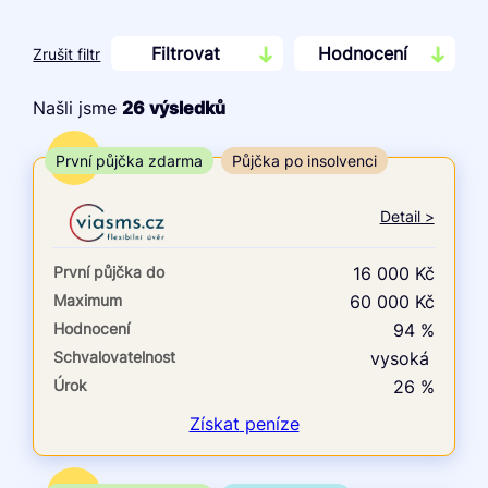
Filtrovat
Hodnocení
Zrušit filtr
Našli jsme
26
výsledků
Cena
TOP
První půjčka zdarma
Půjčka po insolvenci
Od
Do
Detail >
První půjčka zdarma
První půjčka do
16 000 Kč
–
Maximum
60 000 Kč
Hodnocení
94 %
ano
Schvalovatelnost
vysoká
ne
Úrok
26 %
Ve zkušebce
Získat
peníze
ano