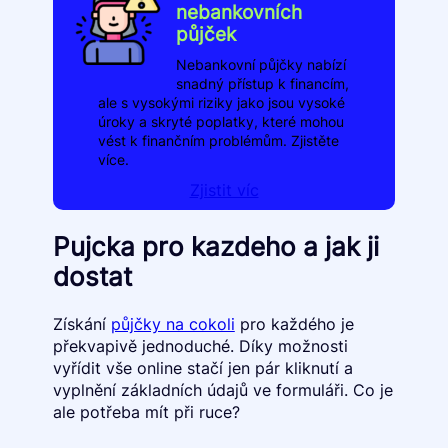
nebankovních
půjček
Nebankovní půjčky nabízí
snadný přístup k financím,
ale s vysokými riziky jako jsou vysoké
úroky a skryté poplatky, které mohou
vést k finančním problémům. Zjistěte
více.
Zjistit víc
Pujcka pro kazdeho a jak ji
dostat
Získání
půjčky na cokoli
pro každého je
překvapivě jednoduché. Díky možnosti
vyřídit vše online stačí jen pár kliknutí a
vyplnění základních údajů ve formuláři. Co je
ale potřeba mít při ruce?