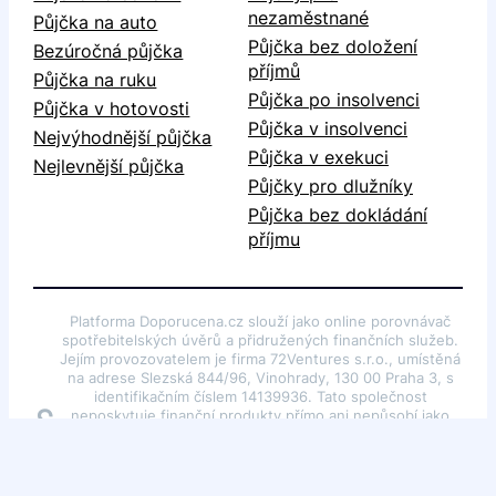
nezaměstnané
Půjčka na auto
Půjčka bez doložení
Bezúročná půjčka
příjmů
Půjčka na ruku
Půjčka po insolvenci
Půjčka v hotovosti
Půjčka v insolvenci
Nejvýhodnější půjčka
Půjčka v exekuci
Nejlevnější půjčka
Půjčky pro dlužníky
Půjčka bez dokládání
příjmu
Platforma Doporucena.cz slouží jako online porovnávač
spotřebitelských úvěrů a přidružených finančních služeb.
Jejím provozovatelem je firma 72Ventures s.r.o., umístěná
na adrese Slezská 844/96, Vinohrady, 130 00 Praha 3, s
identifikačním číslem 14139936. Tato společnost
§
neposkytuje finanční produkty přímo ani nepůsobí jako
zprostředkovatel či poradce v souladu s §85 odst. 1
zákona č. 257/2016 Sb., o spotřebitelském úvěru a jeho
pozdějších změnách. Webové stránky slouží pouze k
poskytování obecných informací o finančních produktech.