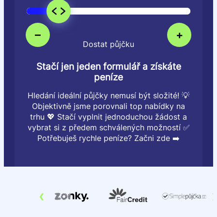
–
+
Dostat půjčku
Stačí jen jeden formulář a získáte
peníze
Hledání ideální půjčky nemusí být složité! 💡
Objektivně jsme porovnali top nabídky na
trhu 💖 Stačí vyplnit jednoduchou žádost a
vybrat si z předem schválených možností ✅
Potřebuješ rychle peníze? Začni zde ➡️
‹
›