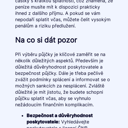
částky s krátkou splatností, což znamená, že
peníze musíte mít k dispozici prakticky
ihned z dalšího příjmu. A pokud se vám
nepodaří splatit včas, můžete čelit vysokým
penálům a riziku předlužení.
Na co si dát pozor
Při výběru půjčky je klíčové zaměřit se na
několik důležitých aspektů. Především je
důležitá důvěryhodnost poskytovatele a
bezpečnost půjčky. Dále je třeba pečlivě
zvážit podmínky splácení a informovat se o
možných sankcích za nesplácení. Zvláště
důležité je mít jistotu, že budete schopni
půjčku splatit včas, aby se vyhnulo
nežádoucím finančním komplikacím.
Bezpečnost a důvěryhodnost
poskytovatele:
Vyhledávejte