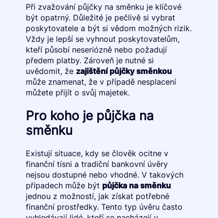
Při zvažování půjčky na směnku je klíčové
být opatrný. Důležité je pečlivě si vybrat
poskytovatele a být si vědom možných rizik.
Vždy je lepší se vyhnout poskytovatelům,
kteří působí neseriózně nebo požadují
předem platby. Zároveň je nutné si
uvědomit, že
zajištění půjčky směnkou
může znamenat, že v případě nesplacení
můžete přijít o svůj majetek.
Pro koho je půjčka na
směnku
Existují situace, kdy se člověk ocitne v
finanční tísni a tradiční bankovní úvěry
nejsou dostupné nebo vhodné. V takových
případech může být
půjčka na směnku
jednou z možností, jak získat potřebné
finanční prostředky. Tento typ úvěru často
vyhledávají lidé, kteří se nacházejí v