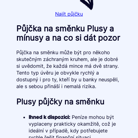
Najít půjčku
Půjčka na směnku Plusy a
mínusy a na co si dát pozor
Půjčka na směnku může být pro někoho
skutečným záchraným kruhem, ale je dobré
si uvědomit, že každá mince má dvě strany.
Tento typ úvěru je obvykle rychlý a
dostupný i pro ty, kteří by u banky neuspěli,
ale s sebou přináší i nemalá rizika.
Plusy půjčky na směnku
Ihned k dispozici:
Peníze mohou být
vyplaceny prakticky okamžitě, což je
ideální v případě, kdy potřebujete
rychle řešit finanční situaci.