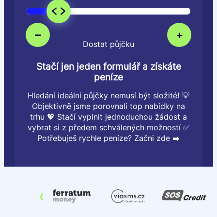
–
+
Dostat půjčku
Stačí jen jeden formulář a získáte
peníze
Hledání ideální půjčky nemusí být složité! 💡
Objektivně jsme porovnali top nabídky na
trhu 💖 Stačí vyplnit jednoduchou žádost a
vybrat si z předem schválených možností ✅
Potřebuješ rychle peníze? Začni zde ➡️
‹
›