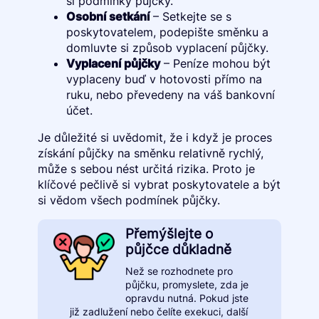
si podmínky půjčky.
Osobní setkání
– Setkejte se s
poskytovatelem, podepište směnku a
domluvte si způsob vyplacení půjčky.
Vyplacení půjčky
– Peníze mohou být
vyplaceny buď v hotovosti přímo na
ruku, nebo převedeny na váš bankovní
účet.
Je důležité si uvědomit, že i když je proces
získání půjčky na směnku relativně rychlý,
může s sebou nést určitá rizika. Proto je
klíčové pečlivě si vybrat poskytovatele a být
si vědom všech podmínek půjčky.
Přemýšlejte o
půjčce důkladně
Než se rozhodnete pro
půjčku, promyslete, zda je
opravdu nutná. Pokud jste
již zadlužení nebo čelíte exekuci, další