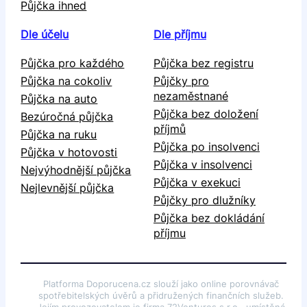
Půjčka ihned
Dle účelu
Dle příjmu
Půjčka pro každého
Půjčka bez registru
Půjčka na cokoliv
Půjčky pro
nezaměstnané
Půjčka na auto
Půjčka bez doložení
Bezúročná půjčka
příjmů
Půjčka na ruku
Půjčka po insolvenci
Půjčka v hotovosti
Půjčka v insolvenci
Nejvýhodnější půjčka
Půjčka v exekuci
Nejlevnější půjčka
Půjčky pro dlužníky
Půjčka bez dokládání
příjmu
Platforma Doporucena.cz slouží jako online porovnávač
spotřebitelských úvěrů a přidružených finančních služeb.