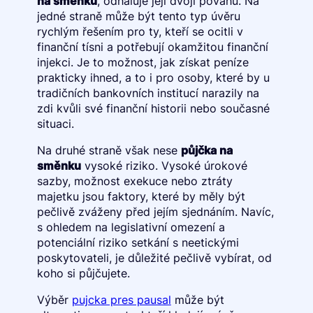
na směnku
, odhaluje její dvojí povahu. Na
jedné straně může být tento typ úvěru
rychlým řešením pro ty, kteří se ocitli v
finanční tísni a potřebují okamžitou finanční
injekci. Je to možnost, jak získat peníze
prakticky ihned, a to i pro osoby, které by u
tradičních bankovních institucí narazily na
zdi kvůli své finanční historii nebo současné
situaci.
Na druhé straně však nese
půjčka na
směnku
vysoké riziko. Vysoké úrokové
sazby, možnost exekuce nebo ztráty
majetku jsou faktory, které by měly být
pečlivě zváženy před jejím sjednáním. Navíc,
s ohledem na legislativní omezení a
potenciální riziko setkání s neetickými
poskytovateli, je důležité pečlivě vybírat, od
koho si půjčujete.
Výběr
pujcka pres pausal
může být