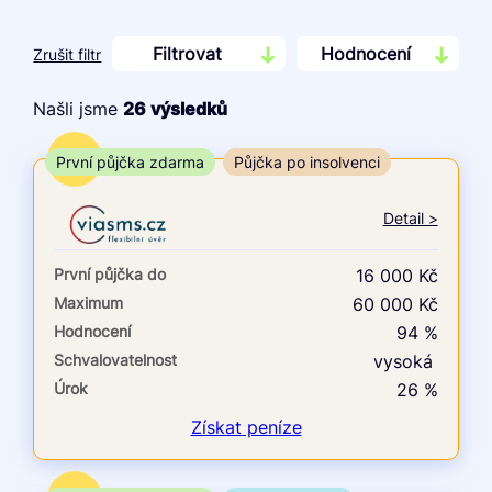
Filtrovat
Hodnocení
Zrušit filtr
Našli jsme
26
výsledků
Cena
TOP
První půjčka zdarma
Půjčka po insolvenci
Od
Do
Detail >
První půjčka zdarma
První půjčka do
16 000 Kč
–
Maximum
60 000 Kč
Hodnocení
94 %
ano
Schvalovatelnost
vysoká
ne
Úrok
26 %
Ve zkušebce
Získat
peníze
ano