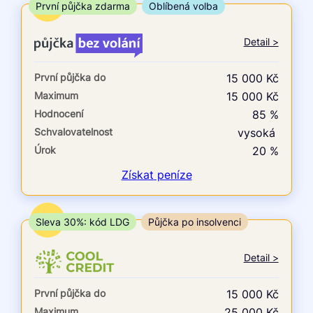
ne
TOP
První půjčka zdarma
Oblíbená volba
V exekuci
Detail >
ano
První půjčka do
15 000 Kč
ne
Maximum
15 000 Kč
Hodnocení
85 %
Po insolvenci
Schvalovatelnost
vysoká
ano
Úrok
20 %
ne
Získat
peníze
V hotovosti
ano
TOP
Sleva 30%: kód LDG
Půjčka po insolvenci
ne
Detail >
První půjčka do
15 000 Kč
Maximum
25 000 Kč