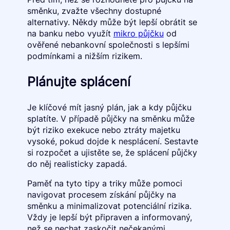
směnku, zvažte všechny dostupné
alternativy. Někdy může být lepší obrátit se
na banku nebo využít
mikro půjčku
od
ověřené nebankovní společnosti s lepšími
podmínkami a nižším rizikem.
Plánujte splácení
Je klíčové mít jasný plán, jak a kdy půjčku
splatíte. V případě půjčky na směnku může
být riziko exekuce nebo ztráty majetku
vysoké, pokud dojde k nesplácení. Sestavte
si rozpočet a ujistěte se, že splácení půjčky
do něj realisticky zapadá.
Paměť na tyto tipy a triky může pomoci
navigovat procesem získání půjčky na
směnku a minimalizovat potenciální rizika.
Vždy je lepší být připraven a informovaný,
než se nechat zaskočit nečekanými