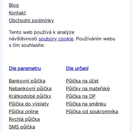
Blog
Kontakt
Obchodní podmínky
Tento web používá k analýze
návštěvnosti
soubory cookie
. Používáním webu
s tím souhlasíte.
Dle parametru
Dle určení
Bankovní půjčka
Půjčka na účet
Nebankovní půjčka
Půjčky na mateřské
Krátkodobé půjčky
Půjčka na OP
Půjčka do výplaty
Půjčka na směnku
Půjčka online
Půjčka od soukromníka
Rychlá půjčka
SMS půjčka