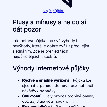
Najít půjčku
Plusy a mínusy a na co si
dát pozor
Internetová půjčka má své výhody i
nevýhody, které je dobré zvážit před jejím
sjednáním. Zde je přehled těch
nejdůležitějších aspektů.
Výhody internetové půjčky
Rychlé a snadné vyřízení
– Půjčku lze
sjednat z pohodlí domova bez nutnosti
návštěvy pobočky.
Soukromí
– Celý proces probíhá online,
což zajišťuje větší soukromí.
Bez poplatků
– Vyřízení je většinou