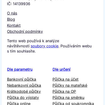
IČ: 14139936
O nás
Blog
Kontakt
Obchodní podmínky
Tento web používá k analýze
návštěvnosti
soubory cookie
. Používáním webu
s tím souhlasíte.
Dle parametru
Dle určení
Bankovní půjčka
Půjčka na účet
Nebankovní půjčka
Půjčky na mateřské
Krátkodobé půjčky
Půjčka na OP
Půjčka do výplaty
Půjčka na směnku
Půjčka online
Půjčka od soukromníka