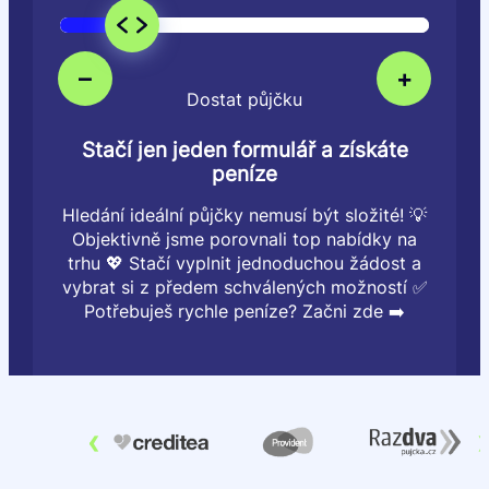
–
+
Dostat půjčku
Stačí jen jeden formulář a získáte
peníze
Hledání ideální půjčky nemusí být složité! 💡
Objektivně jsme porovnali top nabídky na
trhu 💖 Stačí vyplnit jednoduchou žádost a
vybrat si z předem schválených možností ✅
Potřebuješ rychle peníze? Začni zde ➡️
‹
›