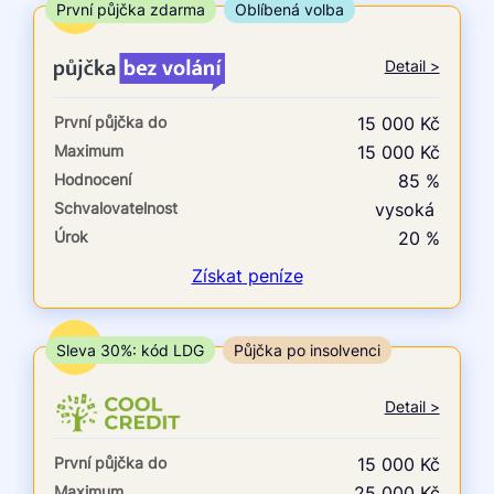
ne
TOP
První půjčka zdarma
Oblíbená volba
V exekuci
Detail >
ano
První půjčka do
15 000 Kč
ne
Maximum
15 000 Kč
Hodnocení
85 %
Po insolvenci
Schvalovatelnost
vysoká
ano
Úrok
20 %
ne
Získat
peníze
V hotovosti
ano
TOP
Sleva 30%: kód LDG
Půjčka po insolvenci
ne
Detail >
První půjčka do
15 000 Kč
Maximum
25 000 Kč