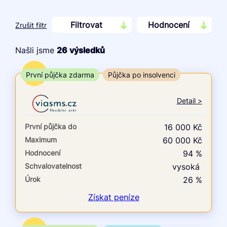
Filtrovat
Hodnocení
Zrušit filtr
Našli jsme
26
výsledků
Cena
TOP
První půjčka zdarma
Půjčka po insolvenci
Od
Do
Detail >
První půjčka zdarma
První půjčka do
16 000 Kč
–
Maximum
60 000 Kč
Hodnocení
94 %
ano
Schvalovatelnost
vysoká
ne
Úrok
26 %
Ve zkušebce
Získat
peníze
ano