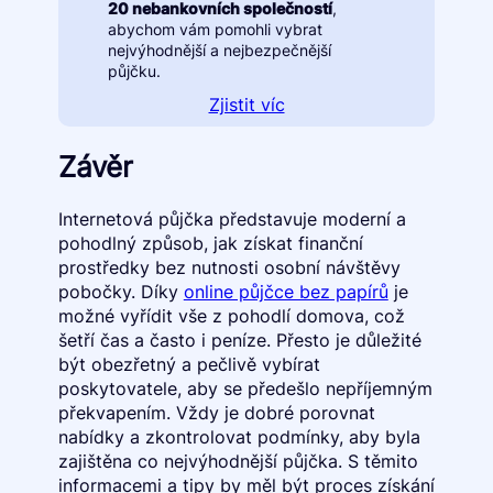
20 nebankovních společností
,
abychom vám pomohli vybrat
nejvýhodnější a nejbezpečnější
půjčku.
Zjistit víc
Závěr
Internetová půjčka představuje moderní a
pohodlný způsob, jak získat finanční
prostředky bez nutnosti osobní návštěvy
pobočky. Díky
online půjčce bez papírů
je
možné vyřídit vše z pohodlí domova, což
šetří čas a často i peníze. Přesto je důležité
být obezřetný a pečlivě vybírat
poskytovatele, aby se předešlo nepříjemným
překvapením. Vždy je dobré porovnat
nabídky a zkontrolovat podmínky, aby byla
zajištěna co nejvýhodnější půjčka. S těmito
informacemi a tipy by měl být proces získání