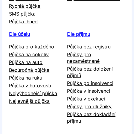
Rychlá půjčka
SMS půjčka
Půjčka ihned
Dle účelu
Dle příjmu
Půjčka pro každého
Půjčka bez registru
Půjčka na cokoliv
Půjčky pro
nezaměstnané
Půjčka na auto
Půjčka bez doložení
Bezúročná půjčka
příjmů
Půjčka na ruku
Půjčka po insolvenci
Půjčka v hotovosti
Půjčka v insolvenci
Nejvýhodnější půjčka
Půjčka v exekuci
Nejlevnější půjčka
Půjčky pro dlužníky
Půjčka bez dokládání
příjmu