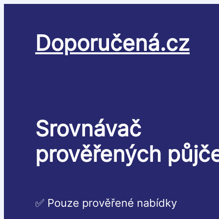
Přeskočit
na
obsah
Doporučená.cz
Srovnávač
prověřených půjč
✅ Pouze prověřené nabídky