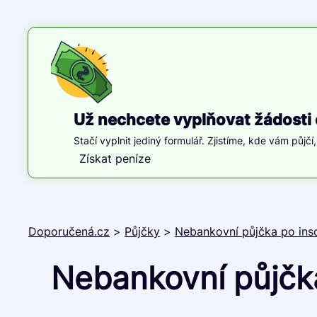
Už nechcete vyplňovat žádosti 
Stačí vyplnit jediný formulář. Zjistíme, kde vám půjčí
Získat peníze
Doporučená.cz
>
Půjčky
>
Nebankovní půjčka po ins
Nebankovní půjčka 