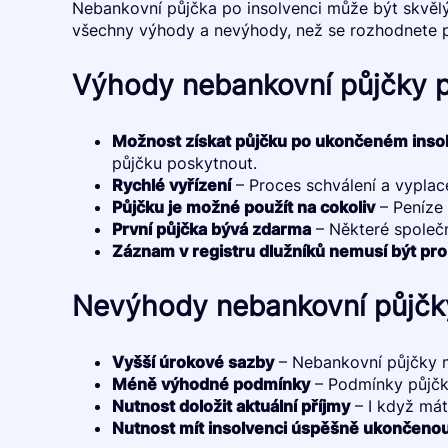
Nebankovní půjčka po insolvenci může být skvělým ř
všechny výhody a nevýhody, než se rozhodnete p
Výhody nebankovní půjčky p
Možnost získat půjčku po ukončeném insol
půjčku poskytnout.
Rychlé vyřízení
– Proces schválení a vyplace
Půjčku je možné použít na cokoliv
– Peníze 
První půjčka bývá zdarma
– Některé společn
Záznam v registru dlužníků nemusí být pr
Nevýhody nebankovní půjčky
Vyšší úrokové sazby
– Nebankovní půjčky m
Méně výhodné podmínky
– Podmínky půjčky
Nutnost doložit aktuální příjmy
– I když mát
Nutnost mít insolvenci úspěšně ukončeno