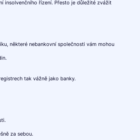
 insolvenčního řízení. Přesto je důležité zvážit
říku, některé nebankovní společnosti vám mohou
in.
egistrech tak vážně jako banky.
ti.
ěšně za sebou.