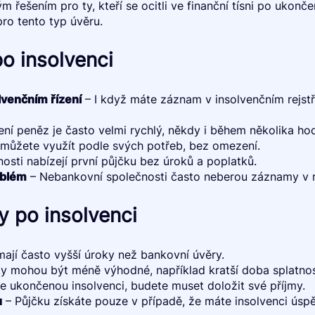
ešením pro ty, kteří se ocitli ve finanční tísni po ukončení
ro tento typ úvěru.
o insolvenci
venčním řízení
– I když máte záznam v insolvenčním rejst
ní peněz je často velmi rychlý, někdy i během několika hod
můžete využít podle svých potřeb, bez omezení.
osti nabízejí první půjčku bez úroků a poplatků.
oblém
– Nebankovní společnosti často neberou záznamy v r
 po insolvenci
ají často vyšší úroky než bankovní úvěry.
 mohou být méně výhodné, například kratší doba splatnos
e ukončenou insolvenci, budete muset doložit své příjmy.
u
– Půjčku získáte pouze v případě, že máte insolvenci úsp