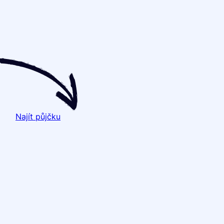
Najít půjčku