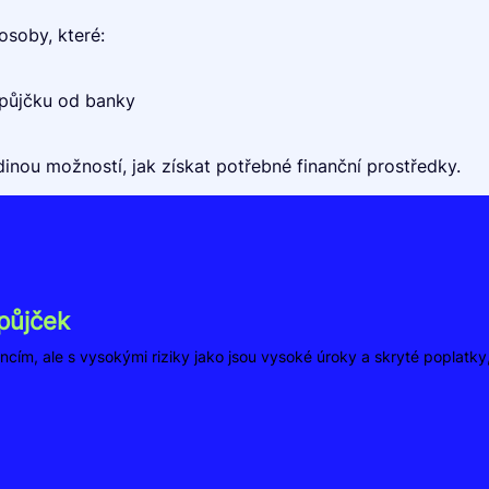
soby, které:
 půjčku od banky
inou možností, jak získat potřebné finanční prostředky.
půjček
ncím, ale s vysokými riziky jako jsou vysoké úroky a skryté poplatk