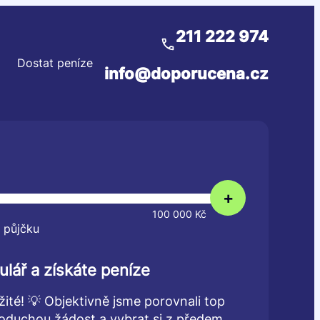
211 222 974
Dostat peníze
info@doporucena.cz
+
100 000 Kč
 půjčku
ulář a získáte peníze
žité! 💡 Objektivně jsme porovnali top
dnoduchou žádost a vybrat si z předem