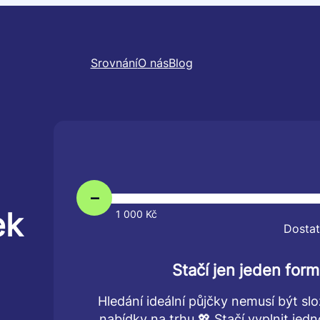
Srovnání
O nás
Blog
–
ek
1 000 Kč
Dostat
Stačí jen jeden form
Hledání ideální půjčky nemusí být slo
nabídky na trhu 💖 Stačí vyplnit je