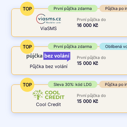
Cena
První půjčka zdarma
TOP
První půjčka zdarma
Půjčka po i
Od
–
První půjčka do
ano
Do
16 000 Kč
ViaSMS
ne
TOP
První půjčka zdarma
Oblíbená v
První půjčka do
15 000 Kč
Půjčka bez volání
TOP
Sleva 30%: kód LDG
Půjčka po i
První půjčka do
15 000 Kč
Cool Credit