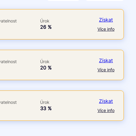
Po insolvenci
V hotovosti
ano
ano
Získat
atelnost
Úrok
ne
ne
á
26 %
Více info
Získat
atelnost
Úrok
á
20 %
Více info
Získat
atelnost
Úrok
á
33 %
Více info