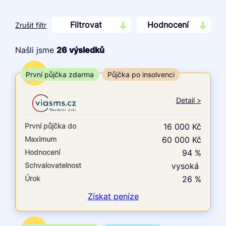
Filtrovat
Hodnocení
Zrušit filtr
Našli jsme
26
výsledků
Cena
TOP
První půjčka zdarma
Půjčka po insolvenci
Od
Do
Detail >
První půjčka zdarma
První půjčka do
16 000 Kč
–
Maximum
60 000 Kč
Hodnocení
94 %
ano
Schvalovatelnost
vysoká
ne
Úrok
26 %
Ve zkušebce
Získat
peníze
ano