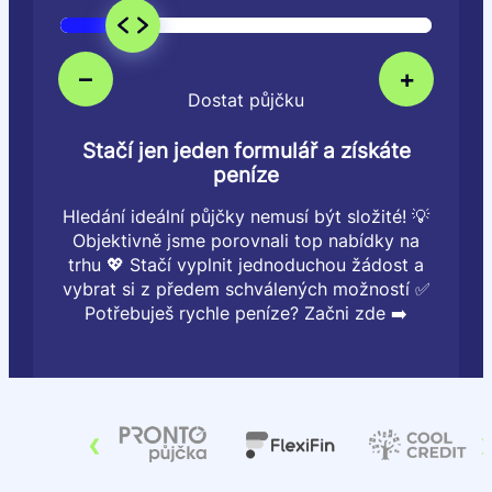
–
+
Dostat půjčku
Stačí jen jeden formulář a získáte
peníze
Hledání ideální půjčky nemusí být složité! 💡
Objektivně jsme porovnali top nabídky na
trhu 💖 Stačí vyplnit jednoduchou žádost a
vybrat si z předem schválených možností ✅
Potřebuješ rychle peníze? Začni zde ➡️
‹
›