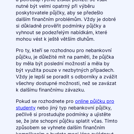
nutné být velmi opatrný při výběru
poskytovatele půjčky, aby se předešlo
dalším finančním problémům. Vždy je dobré
si důkladně prověřit podmínky půjčky a
vyhnout se podezřelým nabídkám, které
mohou vést k ještě větším dluhům.
Pro ty, kteří se rozhodnou pro nebankovní
půjčku, je důležité mít na paměti, že půjčka
by měla být poslední možností a měla by
být využita pouze v nezbytných případech.
Vždy je lepší se poradit s odborníky a zvážit
všechny dostupné možnosti, než se zavázat
k dalšímu finančnímu závazku.
Pokud se rozhodnete pro
online půjčku pro
studenty
nebo jiný typ nebankovní půjčky,
pečlivě si prostudujte podmínky a ujistěte
se, že jste schopni půjčku splatit včas. Tímto
způsobem se vyhnete dalším finančním
komplikacím a budete moci lépe zvládnout