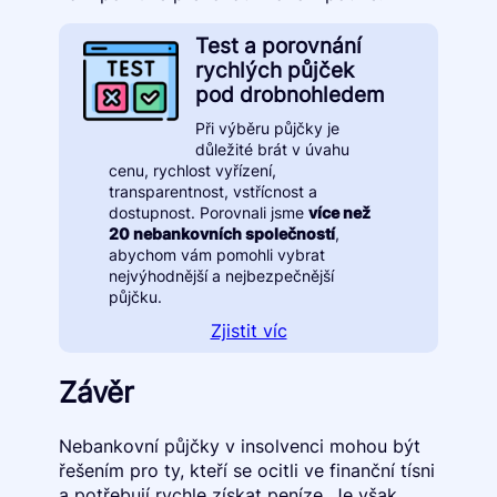
Test a porovnání
rychlých půjček
pod drobnohledem
Při výběru půjčky je
důležité brát v úvahu
cenu, rychlost vyřízení,
transparentnost, vstřícnost a
dostupnost. Porovnali jsme
více než
20 nebankovních společností
,
abychom vám pomohli vybrat
nejvýhodnější a nejbezpečnější
půjčku.
Zjistit víc
Závěr
Nebankovní půjčky v insolvenci mohou být
řešením pro ty, kteří se ocitli ve finanční tísni
a potřebují rychle získat peníze. Je však