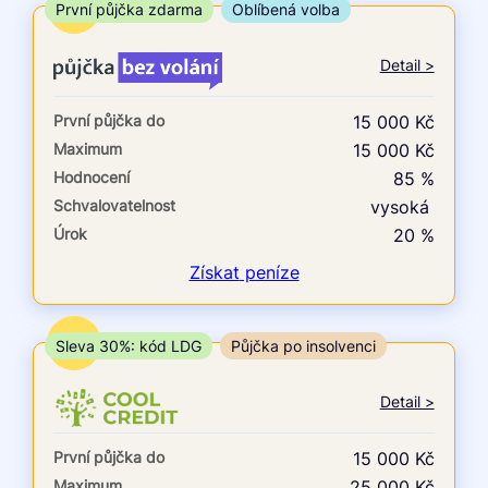
ne
TOP
První půjčka zdarma
Oblíbená volba
V exekuci
Detail >
ano
První půjčka do
15 000 Kč
ne
Maximum
15 000 Kč
Hodnocení
85 %
Po insolvenci
Schvalovatelnost
vysoká
ano
Úrok
20 %
ne
Získat
peníze
V hotovosti
ano
TOP
Sleva 30%: kód LDG
Půjčka po insolvenci
ne
Detail >
První půjčka do
15 000 Kč
Maximum
25 000 Kč