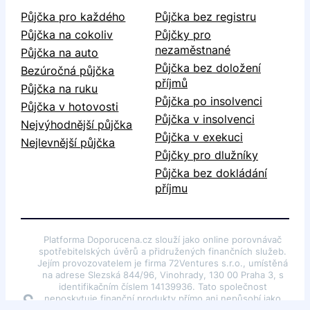
Půjčka pro každého
Půjčka bez registru
Půjčka na cokoliv
Půjčky pro
nezaměstnané
Půjčka na auto
Půjčka bez doložení
Bezúročná půjčka
příjmů
Půjčka na ruku
Půjčka po insolvenci
Půjčka v hotovosti
Půjčka v insolvenci
Nejvýhodnější půjčka
Půjčka v exekuci
Nejlevnější půjčka
Půjčky pro dlužníky
Půjčka bez dokládání
příjmu
Platforma Doporucena.cz slouží jako online porovnávač
spotřebitelských úvěrů a přidružených finančních služeb.
Jejím provozovatelem je firma 72Ventures s.r.o., umístěná
na adrese Slezská 844/96, Vinohrady, 130 00 Praha 3, s
identifikačním číslem 14139936. Tato společnost
§
neposkytuje finanční produkty přímo ani nepůsobí jako