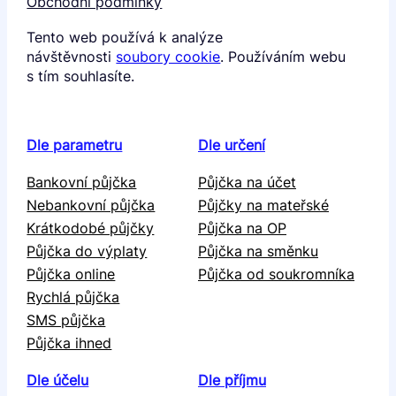
Obchodní podmínky
Tento web používá k analýze
návštěvnosti
soubory cookie
. Používáním webu
s tím souhlasíte.
Dle parametru
Dle určení
Bankovní půjčka
Půjčka na účet
Nebankovní půjčka
Půjčky na mateřské
Krátkodobé půjčky
Půjčka na OP
Půjčka do výplaty
Půjčka na směnku
Půjčka online
Půjčka od soukromníka
Rychlá půjčka
SMS půjčka
Půjčka ihned
Dle účelu
Dle příjmu