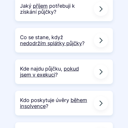
Jaký
příjem
potřebuji k
získání půjčky?
Co se stane, když
nedodržím splátky půjčky
?
Kde najdu půjčku,
pokud
jsem v exekuci
?
Kdo poskytuje úvěry
během
insolvence
?