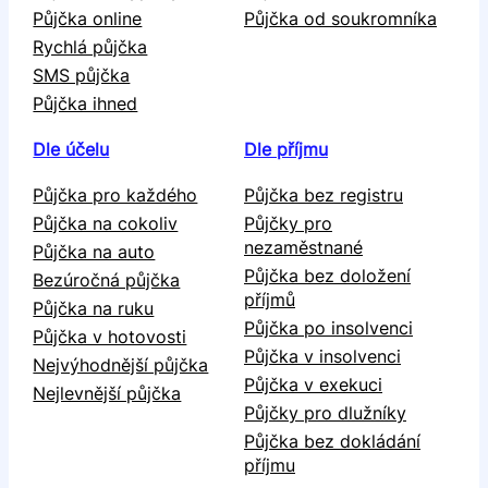
Půjčka online
Půjčka od soukromníka
Rychlá půjčka
SMS půjčka
Půjčka ihned
Dle účelu
Dle příjmu
Půjčka pro každého
Půjčka bez registru
Půjčka na cokoliv
Půjčky pro
nezaměstnané
Půjčka na auto
Půjčka bez doložení
Bezúročná půjčka
příjmů
Půjčka na ruku
Půjčka po insolvenci
Půjčka v hotovosti
Půjčka v insolvenci
Nejvýhodnější půjčka
Půjčka v exekuci
Nejlevnější půjčka
Půjčky pro dlužníky
Půjčka bez dokládání
příjmu