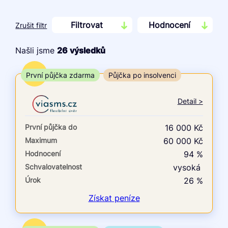
Filtrovat
Hodnocení
Zrušit filtr
Našli jsme
26
výsledků
Cena
TOP
První půjčka zdarma
Půjčka po insolvenci
Od
Do
Detail >
První půjčka zdarma
První půjčka do
16 000 Kč
–
Maximum
60 000 Kč
Hodnocení
94 %
ano
Schvalovatelnost
vysoká
ne
Úrok
26 %
Ve zkušebce
Získat
peníze
ano