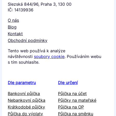
Slezská 844/96, Praha 3, 130 00
IČ: 14139936
O nás
Blog
Kontakt
Obchodní podmínky
Tento web používá k analýze
návštěvnosti
soubory cookie
. Používáním webu
s tím souhlasíte.
Dle parametru
Dle určení
Bankovní půjčka
Půjčka na účet
Nebankovní půjčka
Půjčky na mateřské
Krátkodobé půjčky
Půjčka na OP
Půjčka do výplaty
Půjčka na směnku