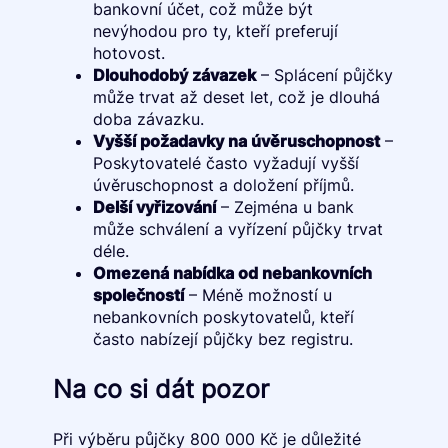
bankovní účet, což může být
nevýhodou pro ty, kteří preferují
hotovost.
Dlouhodobý závazek
– Splácení půjčky
může trvat až deset let, což je dlouhá
doba závazku.
Vyšší požadavky na úvěruschopnost
–
Poskytovatelé často vyžadují vyšší
úvěruschopnost a doložení příjmů.
Delší vyřizování
– Zejména u bank
může schválení a vyřízení půjčky trvat
déle.
Omezená nabídka od nebankovních
společností
– Méně možností u
nebankovních poskytovatelů, kteří
často nabízejí půjčky bez registru.
Na co si dát pozor
Při výběru půjčky 800 000 Kč je důležité