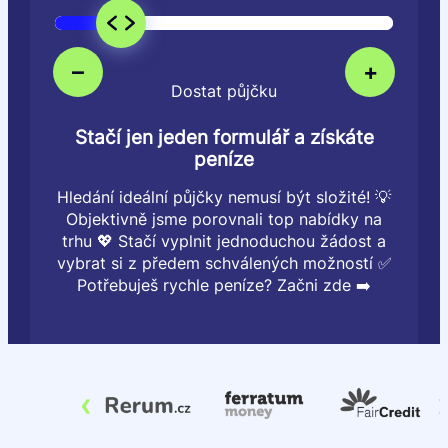
–
+
Dostat půjčku
Stačí jen jeden formulář a získáte
peníze
Hledání ideální půjčky nemusí být složité! 💡
Objektivně jsme porovnali top nabídky na
trhu 💖 Stačí vyplnit jednoduchou žádost a
vybrat si z předem schválených možností ✅
Potřebuješ rychle peníze? Začni zde ➡️
‹
›