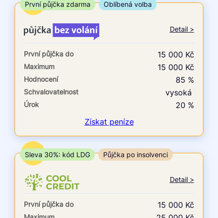
ne
TOP
První půjčka zdarma
Oblíbená volba
V exekuci
Detail >
ano
První půjčka do
15 000 Kč
ne
Maximum
15 000 Kč
Hodnocení
85 %
Po insolvenci
Schvalovatelnost
vysoká
ano
Úrok
20 %
ne
Získat
peníze
V hotovosti
ano
TOP
Sleva 30%: kód LDG
Půjčka po insolvenci
ne
Detail >
První půjčka do
15 000 Kč
Maximum
25 000 Kč