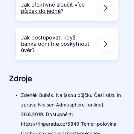
Jak efektivně sloučit
více
půjček do jedné
?
Jak postupovat, když
banka odmítne
poskytnout
úvěr?
Zdroje
Zdeněk Bubák. Na jakou půjčku Češi sází. In
zpráva Nielsen Admosphere [online].
26.8.2019. Dostupné z:
https://finparada.cz/5849-Temer-polovina-
Cechu-ma-v-soucasnosti-pujcene-