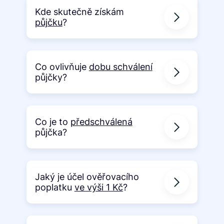
Kde skutečně získám
půjčku
?
Co ovlivňuje
dobu schválení
půjčky?
Co je to
předschválená
půjčka?
Jaký je účel ověřovacího
poplatku
ve výši 1 Kč
?