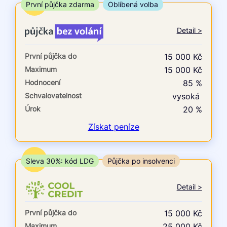
ne
TOP
První půjčka zdarma
Oblíbená volba
V exekuci
Detail >
ano
První půjčka do
15 000 Kč
ne
Maximum
15 000 Kč
Hodnocení
85 %
Po insolvenci
Schvalovatelnost
vysoká
ano
Úrok
20 %
ne
Získat
peníze
V hotovosti
ano
TOP
Sleva 30%: kód LDG
Půjčka po insolvenci
ne
Detail >
První půjčka do
15 000 Kč
Maximum
25 000 Kč