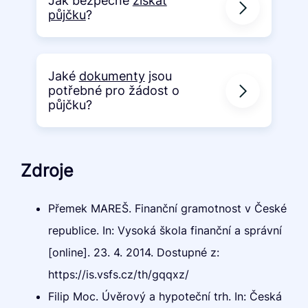
Jak bezpečně
získat
půjčku
?
Jaké
dokumenty
jsou
potřebné pro žádost o
půjčku?
Zdroje
Přemek MAREŠ. Finanční gramotnost v České
republice. In: Vysoká škola finanční a správní
[online]. 23. 4. 2014. Dostupné z:
https://is.vsfs.cz/th/gqqxz/
Filip Moc. Úvěrový a hypoteční trh. In: Česká