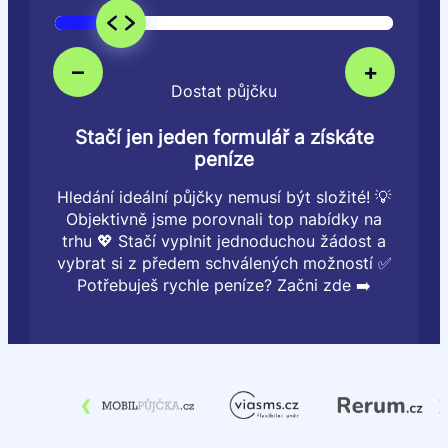
–
+
Dostat půjčku
Stačí jen jeden formulář a získáte
peníze
Hledání ideální půjčky nemusí být složité! 💡
Objektivně jsme porovnali top nabídky na
trhu 💖 Stačí vyplnit jednoduchou žádost a
vybrat si z předem schválených možností ✅
Potřebuješ rychle peníze? Začni zde ➡️
‹
›