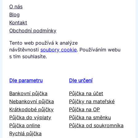
O nás
Blog
Kontakt
Obchodní podmínky
Tento web používá k analýze
návštěvnosti
soubory cookie
. Používáním webu
s tím souhlasíte.
Dle parametru
Dle určení
Bankovní půjčka
Půjčka na účet
Nebankovní půjčka
Půjčky na mateřské
Krátkodobé půjčky
Půjčka na OP
Půjčka do výplaty
Půjčka na směnku
Půjčka online
Půjčka od soukromníka
Rychlá půjčka