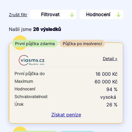
Filtrovat
Hodnocení
Zrušit filtr
Našli jsme
26
výsledků
Cena
TOP
První půjčka zdarma
Půjčka po insolvenci
Od
Do
Detail >
První půjčka zdarma
První půjčka do
16 000 Kč
–
Maximum
60 000 Kč
Hodnocení
94 %
ano
Schvalovatelnost
vysoká
ne
Úrok
26 %
Ve zkušebce
Získat
peníze
ano