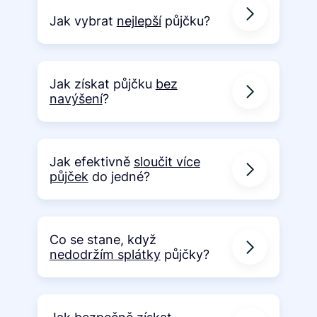
Jak vybrat
nejlepší
půjčku?
Jak získat půjčku
bez
navýšení
?
Jak efektivně
sloučit více
půjček
do jedné?
Co se stane, když
nedodržím splátky
půjčky?