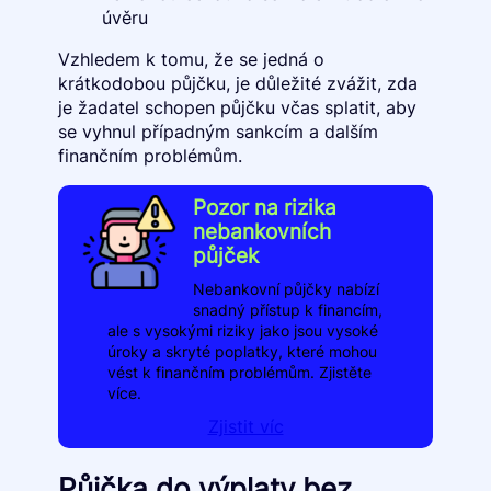
úvěru
Vzhledem k tomu, že se jedná o
krátkodobou půjčku, je důležité zvážit, zda
je žadatel schopen půjčku včas splatit, aby
se vyhnul případným sankcím a dalším
finančním problémům.
Pozor na rizika
nebankovních
půjček
Nebankovní půjčky nabízí
snadný přístup k financím,
ale s vysokými riziky jako jsou vysoké
úroky a skryté poplatky, které mohou
vést k finančním problémům. Zjistěte
více.
Zjistit víc
Půjčka do výplaty bez