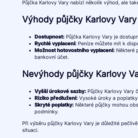
Půjčka Karlovy Vary nabízí několik výhod, ale tak
Výhody půjčky Karlovy Vary
Dostupnost:
Půjčka Karlovy Vary je dostupná
Rychlé vyplacení:
Peníze můžete mít k dispoz
Možnost hotovostního vyplacení:
Některé p
bankovní účet.
Nevýhody půjčky Karlovy V
Vyšší úrokové sazby:
Půjčky Karlovy Vary č
Riziko předlužení:
Vysoké úroky a poplatky 
Skryté poplatky:
Některé půjčky mohou obsah
podmínky.
Při výběru půjčky Karlovy Vary je důležité pečli
situaci.