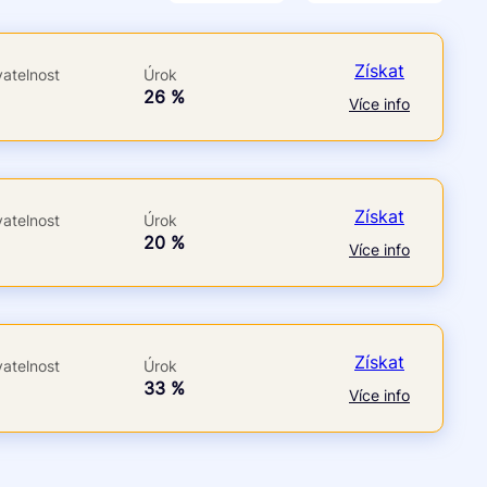
Po insolvenci
V hotovosti
ano
ano
Získat
atelnost
Úrok
ne
ne
á
26 %
Více info
Získat
atelnost
Úrok
á
20 %
Více info
Získat
atelnost
Úrok
á
33 %
Více info