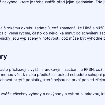
é nevýhod, které je třeba zvážit před jejím sjednáním. Zde j
 širokému okruhu žadatelů, což znamená, že i lidé s nižší 
ici velmi rychle, často do několika minut od schválení žád
ůjčky jsou vypláceny v hotovosti, což může být výhodné pro
ary
asto přicházejí s vyššími úrokovými sazbami a RPSN, což 
mohou vést k riziku předlužení, pokud nebudete schopni p
ovat skryté poplatky, které nejsou na první pohled zřejmé,
vě zvážit všechny výhody a nevýhody a vybrat si takovou, k