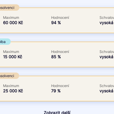
Ve zkušebce
V exekuci
nsolvenci
ano
ano
Maximum
Hodnocení
Schvalov
ne
ne
60 000 Kč
94 %
vysok
olba
Maximum
Hodnocení
Schvalov
15 000 Kč
85 %
vysok
nsolvenci
Maximum
Hodnocení
Schvalov
25 000 Kč
79 %
vysok
Zobrazit další