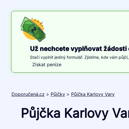
Už nechcete vyplňovat žádosti 
Stačí vyplnit jediný formulář. Zjistíme, kde vám půjčí
Získat peníze
Doporučená.cz
>
Půjčky
>
Půjčka Karlovy Vary
Půjčka Karlovy Var