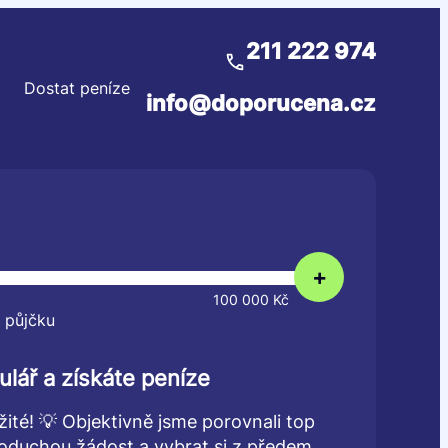
211 222 974
Dostat peníze
info@doporucena.cz
+
100 000 Kč
 půjčku
ulář a získáte peníze
žité! 💡 Objektivně jsme porovnali top
dnoduchou žádost a vybrat si z předem