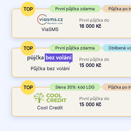
Cena
První půjčka zdarma
TOP
První půjčka zdarma
Půjčka po i
Od
–
První půjčka do
ano
Do
16 000 Kč
ViaSMS
ne
TOP
První půjčka zdarma
Oblíbená v
První půjčka do
15 000 Kč
Půjčka bez volání
TOP
Sleva 30%: kód LDG
Půjčka po i
První půjčka do
15 000 Kč
Cool Credit