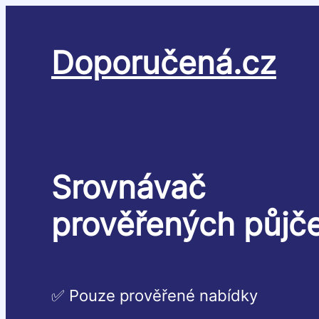
Přeskočit
na
obsah
Doporučená.cz
Srovnávač
prověřených půjč
✅ Pouze prověřené nabídky