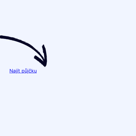
Najít půjčku