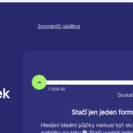
Srovnání
O nás
Blog
–
ek
1 000 Kč
Dostat
Stačí jen jeden form
Hledání ideální půjčky nemusí být slo
nabídky na trhu 💖 Stačí vyplnit je