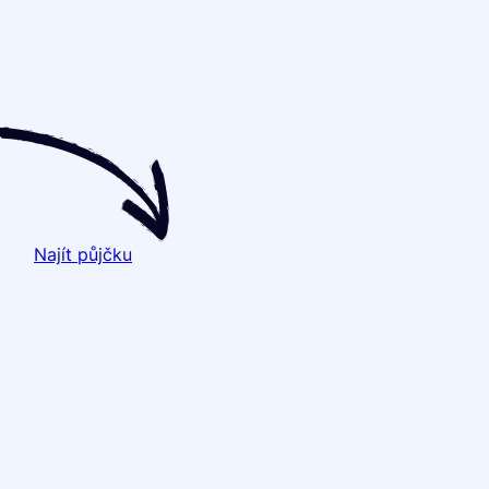
Najít půjčku