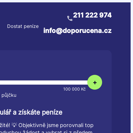
211 222 974
Dostat peníze
info@doporucena.cz
+
100 000 Kč
 půjčku
ulář a získáte peníze
žité! 💡 Objektivně jsme porovnali top
dnoduchou žádost a vybrat si z předem