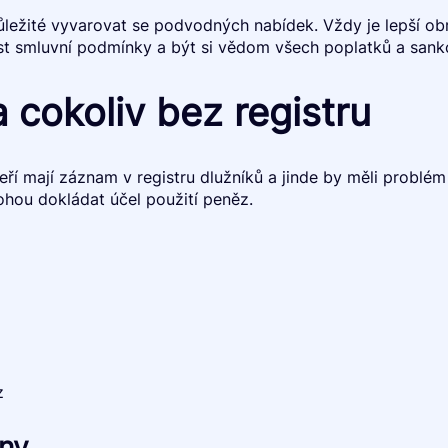
 důležité vyvarovat se podvodných nabídek. Vždy je lepší o
 číst smluvní podmínky a být si vědom všech poplatků a sank
 cokoliv bez registru
kteří mají záznam v registru dlužníků a jinde by měli problém
ohou dokládat účel použití peněz.
z
iny