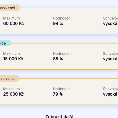
Ve zkušebce
V exekuci
nsolvenci
ano
ano
Maximum
Hodnocení
Schvalov
ne
ne
60 000 Kč
94 %
vysok
olba
Maximum
Hodnocení
Schvalov
15 000 Kč
85 %
vysok
nsolvenci
Maximum
Hodnocení
Schvalov
25 000 Kč
79 %
vysok
Zobrazit další