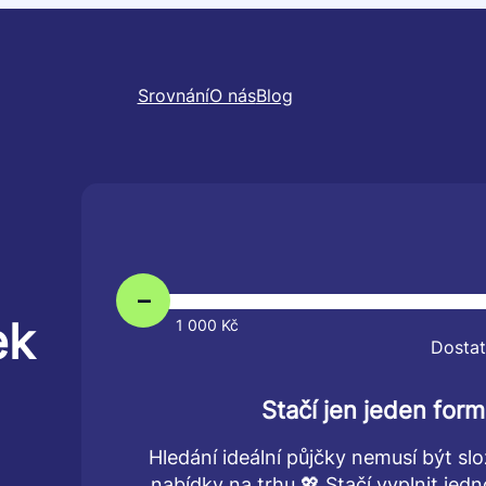
Srovnání
O nás
Blog
–
ek
1 000 Kč
Dostat
Stačí jen jeden form
Hledání ideální půjčky nemusí být slo
nabídky na trhu 💖 Stačí vyplnit je