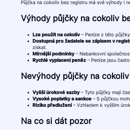
Půjčka na cokoliv bez registru má své výhody i ne
Výhody půjčky na cokoliv be
Lze použít na cokoliv
– Peníze z této půjčky
Dostupná pro žadatele se zápisem v regist
získat.
Mírnější podmínky
– Nebankovní společnosti
Rychlé vyplacení peněz
– Peníze jsou často
Nevýhody půjčky na cokoliv 
Vyšší úrokové sazby
– Tyto půjčky mají čas
Vysoké poplatky a sankce
– S půjčkou moho
Riziko předlužení
– Vzhledem k vyšším úroků
Na co si dát pozor