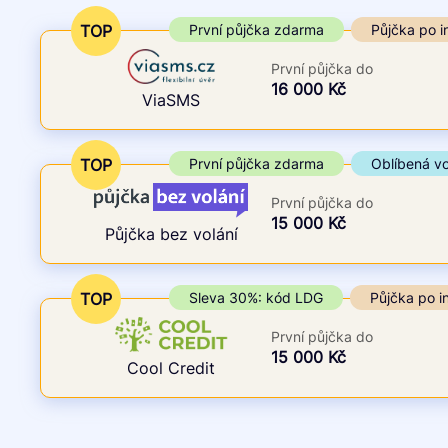
Cena
První půjčka zdarma
TOP
První půjčka zdarma
Půjčka po i
Od
–
První půjčka do
ano
Do
16 000 Kč
ViaSMS
ne
TOP
První půjčka zdarma
Oblíbená v
První půjčka do
15 000 Kč
Půjčka bez volání
TOP
Sleva 30%: kód LDG
Půjčka po i
První půjčka do
15 000 Kč
Cool Credit