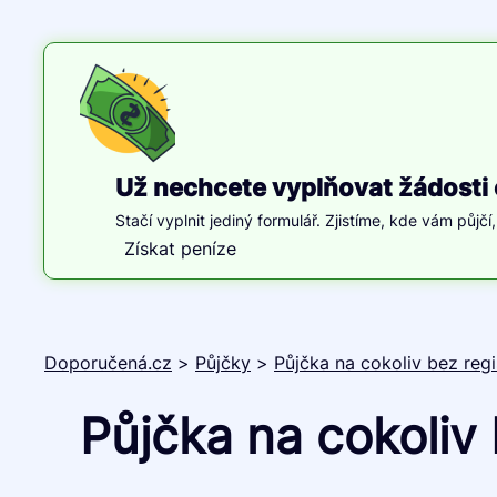
Už nechcete vyplňovat žádosti 
Stačí vyplnit jediný formulář. Zjistíme, kde vám půjčí
Získat peníze
Doporučená.cz
>
Půjčky
>
Půjčka na cokoliv bez regi
Půjčka na cokoliv b