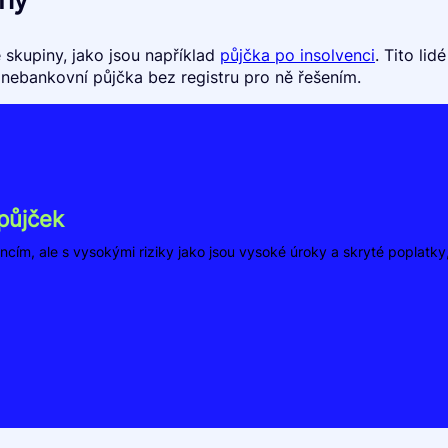
 skupiny, jako jsou například
půjčka po insolvenci
. Tito lid
t nebankovní půjčka bez registru pro ně řešením.
půjček
ncím, ale s vysokými riziky jako jsou vysoké úroky a skryté poplatk