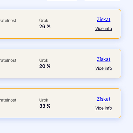
Po insolvenci
V hotovosti
ano
ano
Získat
atelnost
Úrok
ne
ne
á
26 %
Více info
Získat
atelnost
Úrok
á
20 %
Více info
Získat
atelnost
Úrok
á
33 %
Více info