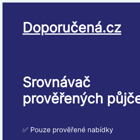
Přeskočit
na
obsah
Doporučená.cz
Srovnávač
prověřených půjč
✅ Pouze prověřené nabídky