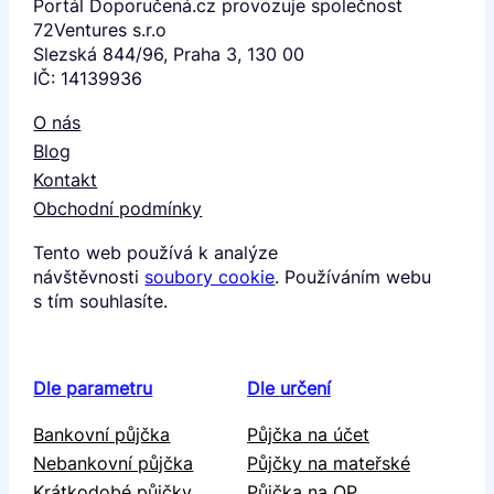
Portál Doporučená.cz provozuje společnost
72Ventures s.r.o
Slezská 844/96, Praha 3, 130 00
IČ: 14139936
O nás
Blog
Kontakt
Obchodní podmínky
Tento web používá k analýze
návštěvnosti
soubory cookie
. Používáním webu
s tím souhlasíte.
Dle parametru
Dle určení
Bankovní půjčka
Půjčka na účet
Nebankovní půjčka
Půjčky na mateřské
Krátkodobé půjčky
Půjčka na OP