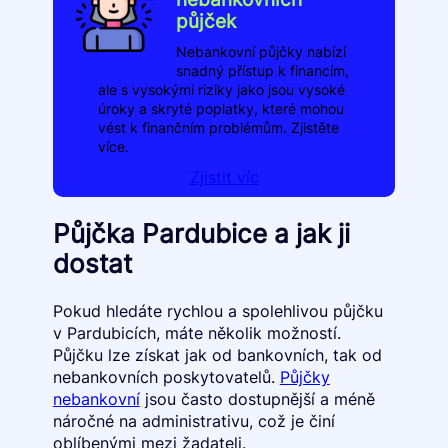
půjček
Nebankovní půjčky nabízí
snadný přístup k financím,
ale s vysokými riziky jako jsou vysoké
úroky a skryté poplatky, které mohou
vést k finančním problémům. Zjistěte
více.
Zjistit víc
Půjčka Pardubice a jak ji
dostat
Pokud hledáte rychlou a spolehlivou půjčku
v Pardubicích, máte několik možností.
Půjčku lze získat jak od bankovních, tak od
nebankovních poskytovatelů.
Půjčky
nebankovní
jsou často dostupnější a méně
náročné na administrativu, což je činí
oblíbenými mezi žadateli.