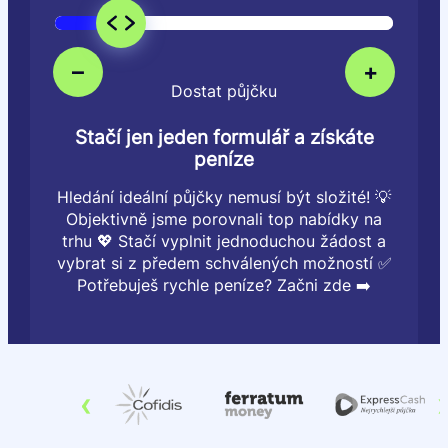
–
+
Dostat půjčku
Stačí jen jeden formulář a získáte
peníze
Hledání ideální půjčky nemusí být složité! 💡
Objektivně jsme porovnali top nabídky na
trhu 💖 Stačí vyplnit jednoduchou žádost a
vybrat si z předem schválených možností ✅
Potřebuješ rychle peníze? Začni zde ➡️
‹
›