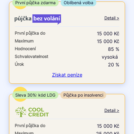
ne
TOP
První půjčka zdarma
Oblíbená volba
V exekuci
Detail >
ano
První půjčka do
15 000 Kč
ne
Maximum
15 000 Kč
Hodnocení
85 %
Po insolvenci
Schvalovatelnost
vysoká
ano
Úrok
20 %
ne
Získat
peníze
V hotovosti
ano
TOP
Sleva 30%: kód LDG
Půjčka po insolvenci
ne
Detail >
První půjčka do
15 000 Kč
Maximum
25 000 Kč