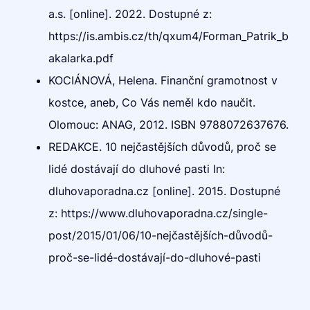
a.s. [online]. 2022. Dostupné z:
https://is.ambis.cz/th/qxum4/Forman_Patrik_b
akalarka.pdf
KOCIÁNOVÁ, Helena. Finanční gramotnost v
kostce, aneb, Co Vás neměl kdo naučit.
Olomouc: ANAG, 2012. ISBN 9788072637676.
REDAKCE. 10 nejčastějších důvodů, proč se
lidé dostávají do dluhové pasti In:
dluhovaporadna.cz [online]. 2015. Dostupné
z: https://www.dluhovaporadna.cz/single-
post/2015/01/06/10-nejčastějších-důvodů-
proč-se-lidé-dostávají-do-dluhové-pasti