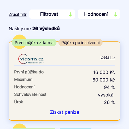
Filtrovat
Hodnocení
Zrušit filtr
Našli jsme
26
výsledků
Cena
TOP
První půjčka zdarma
Půjčka po insolvenci
Od
Do
Detail >
První půjčka zdarma
První půjčka do
16 000 Kč
–
Maximum
60 000 Kč
Hodnocení
94 %
ano
Schvalovatelnost
vysoká
ne
Úrok
26 %
Ve zkušebce
Získat
peníze
ano