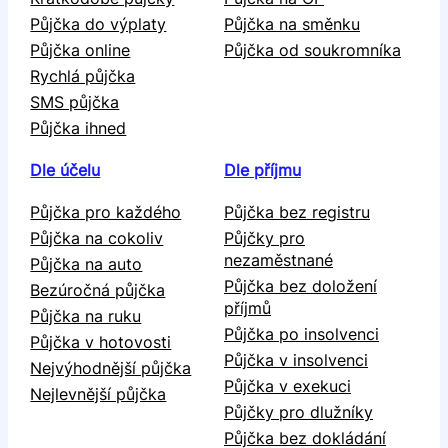
Půjčka do výplaty
Půjčka na směnku
Půjčka online
Půjčka od soukromníka
Rychlá půjčka
SMS půjčka
Půjčka ihned
Dle účelu
Dle příjmu
Půjčka pro každého
Půjčka bez registru
Půjčka na cokoliv
Půjčky pro
nezaměstnané
Půjčka na auto
Půjčka bez doložení
Bezúročná půjčka
příjmů
Půjčka na ruku
Půjčka po insolvenci
Půjčka v hotovosti
Půjčka v insolvenci
Nejvýhodnější půjčka
Půjčka v exekuci
Nejlevnější půjčka
Půjčky pro dlužníky
Půjčka bez dokládání