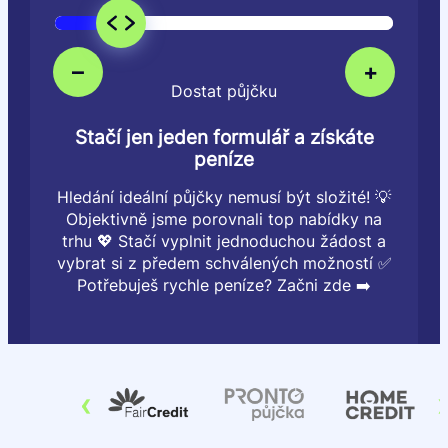
–
+
Dostat půjčku
Stačí jen jeden formulář a získáte
peníze
Hledání ideální půjčky nemusí být složité! 💡
Objektivně jsme porovnali top nabídky na
trhu 💖 Stačí vyplnit jednoduchou žádost a
vybrat si z předem schválených možností ✅
Potřebuješ rychle peníze? Začni zde ➡️
‹
›