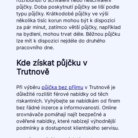
rozhodnutí o schválení nebo neschválení
půjčky. Doba poskytnutí půjčky se liší podle
typu půjčky. Krátkodobé půjčky ve výši
několika tisíc korun mohou být k dispozici
za pár minut, zatímco větší půjčky, například
na bydlení, mohou trvat déle. Běžnou půjčku
lze mít k dispozici nejdéle do druhého
pracovního dne.
Kde získat půjčku v
Trutnově
Při výběru
půjčka bez příjmu
v Trutnově je
důležité rozlišit férové nabídky od těch
riskantních. Vyhýbejte se nabídkám od firem
bez řádné inzerce a informovanosti. Online
srovnávače pomáhají najít bezpečné a
ověřené nabídky, které nabízejí výhodnější
podmínky a dostupnost klientského servisu.