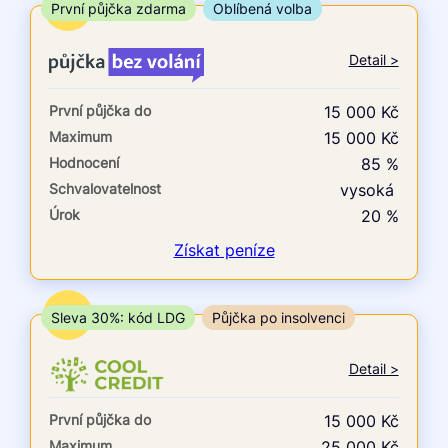
ne
TOP
První půjčka zdarma
Oblíbená volba
V exekuci
Detail >
ano
První půjčka do
15 000 Kč
ne
Maximum
15 000 Kč
Hodnocení
85 %
Po insolvenci
Schvalovatelnost
vysoká
ano
Úrok
20 %
ne
Získat
peníze
V hotovosti
ano
TOP
Sleva 30%: kód LDG
Půjčka po insolvenci
ne
Detail >
První půjčka do
15 000 Kč
Maximum
25 000 Kč