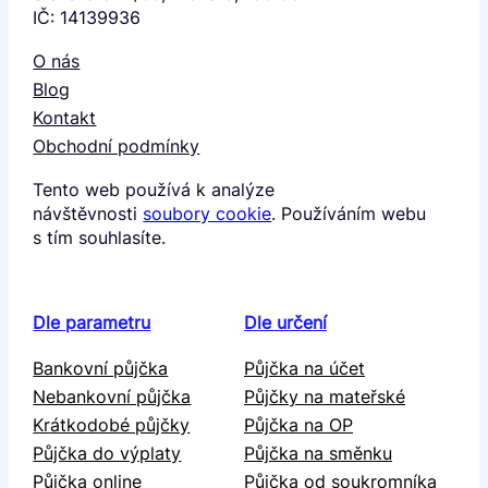
IČ: 14139936
O nás
Blog
Kontakt
Obchodní podmínky
Tento web používá k analýze
návštěvnosti
soubory cookie
. Používáním webu
s tím souhlasíte.
Dle parametru
Dle určení
Bankovní půjčka
Půjčka na účet
Nebankovní půjčka
Půjčky na mateřské
Krátkodobé půjčky
Půjčka na OP
Půjčka do výplaty
Půjčka na směnku
Půjčka online
Půjčka od soukromníka