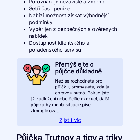
Porovnání je nezávislé a zdarma
Šetří čas i peníze
Nabízí možnost získat výhodnější
podmínky
Výběr jen z bezpečných a ověřených
nabídek
Dostupnost klientského a
poradenského servisu
Přemýšlejte o
půjčce důkladně
Než se rozhodnete pro
půjčku, promyslete, zda je
opravdu nutná. Pokud jste
již zadlužení nebo čelíte exekuci, další
půjčka by mohla situaci spíše
zkomplikovat.
Zjistit víc
Půjčka Trutnov a tipy a triky