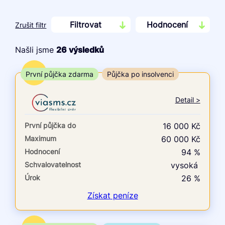
Filtrovat
Hodnocení
Zrušit filtr
Našli jsme
26
výsledků
Cena
TOP
První půjčka zdarma
Půjčka po insolvenci
Od
Do
Detail >
První půjčka zdarma
První půjčka do
16 000 Kč
–
Maximum
60 000 Kč
Hodnocení
94 %
ano
Schvalovatelnost
vysoká
ne
Úrok
26 %
Ve zkušebce
Získat
peníze
ano