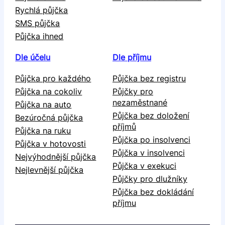
Rychlá půjčka
SMS půjčka
Půjčka ihned
Dle účelu
Dle příjmu
Půjčka pro každého
Půjčka bez registru
Půjčka na cokoliv
Půjčky pro
nezaměstnané
Půjčka na auto
Půjčka bez doložení
Bezúročná půjčka
příjmů
Půjčka na ruku
Půjčka po insolvenci
Půjčka v hotovosti
Půjčka v insolvenci
Nejvýhodnější půjčka
Půjčka v exekuci
Nejlevnější půjčka
Půjčky pro dlužníky
Půjčka bez dokládání
příjmu